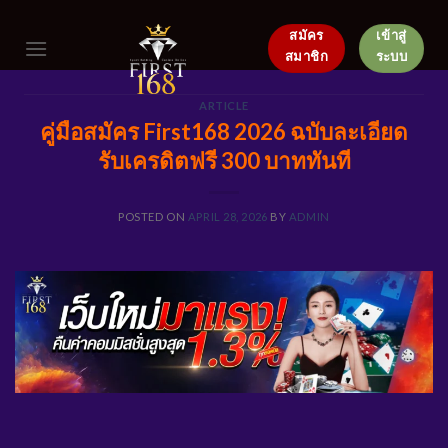
Skip
to
สมัคร
เข้าสู่
สมาชิก
ระบบ
content
ARTICLE
คู่มือสมัคร First168 2026 ฉบับละเอียด
รับเครดิตฟรี 300 บาททันที
POSTED ON
APRIL 28, 2026
BY
ADMIN