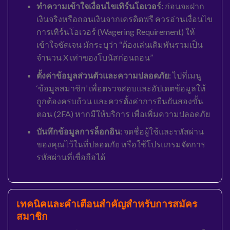
ทำความเข้าใจเงื่อนไขเทิร์นโอเวอร์:
ก่อนจะฝาก
เงินจริงหรือถอนเงินจากเครดิตฟรี ควรอ่านเงื่อนไข
การเทิร์นโอเวอร์ (Wagering Requirement) ให้
เข้าใจชัดเจน มักระบุว่า “ต้องเล่นเดิมพันรวมเป็น
จำนวน X เท่าของโบนัสก่อนถอน”
ตั้งค่าข้อมูลส่วนตัวและความปลอดภัย:
ไปที่เมนู
‘ข้อมูลสมาชิก’ เพื่อตรวจสอบและอัปเดตข้อมูลให้
ถูกต้องครบถ้วน และควรตั้งค่าการยืนยันสองขั้น
ตอน (2FA) หากมีให้บริการ เพื่อเพิ่มความปลอดภัย
บันทึกข้อมูลการล็อกอิน:
จดชื่อผู้ใช้และรหัสผ่าน
ของคุณไว้ในที่ปลอดภัย หรือใช้โปรแกรมจัดการ
รหัสผ่านที่เชื่อถือได้
เทคนิคและคำเตือนสำคัญสำหรับการสมัคร
สมาชิก