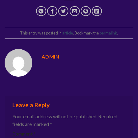
This entry was posted in
article
. Bookmark the
permalink
.
ADMIN
Leave a Reply
Your email address will not be published.
Required
fields are marked
*
Comment
*