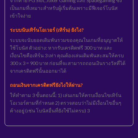
จากค่าย PG Slot, Joker Gaming และ Spadegaming ซึ่ง
เป็นเกมที่เหมาะสำหรับผู้เริ่มต้นเพราะมีฟีเจอร์โบนัส
เข้าใจง่าย
ระบบนับเทิร์นโอเวอร์ (เทิร์น) ยังไง?
ระบบจะนับยอดเดิมพันรวมของคุณในเกมที่อนุญาตให้
ใช้โบนัส ตัวอย่าง: หากรับเครดิตฟรี 300 บาท และ
เงื่อนไขคือเทิร์น 3 เท่า คุณต้องเล่นเดิมพันสะสมให้ครบ
300 x 3 = 900 บาท ก่อนที่จะสามารถถอนเงินรางวัลที่ได้
จากเครดิตฟรีนั้นออกมาได้
ถอนเงินจากเครดิตฟรียังไงให้ผ่าน?
ให้ทำตาม 3 ขั้นตอนนี้: 1) เล่นเกมให้ครบเงื่อนไขเทิร์น
โอเวอร์ตามที่กำหนด 2) ตรวจสอบว่าไม่มีเงื่อนไขอื่นๆ
ค้างอยู่ (เช่น โบนัสอื่นที่ยังใช้ไม่ครบ) 3