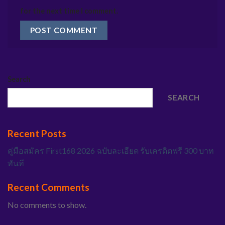
for the next time I comment.
Search
SEARCH
Recent Posts
คู่มือสมัคร First168 2026 ฉบับละเอียด รับเครดิตฟรี 300 บาท
ทันที
Recent Comments
No comments to show.