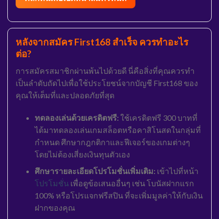
หลังจากสมัคร First168 สำเร็จ ควรทำอะไร
ต่อ?
การสมัครสมาชิกผ่านพ้นไปด้วยดี นี่คือสิ่งที่คุณควรทำ
เป็นลำดับถัดไปเพื่อใช้ประโยชน์จากบัญชี First168 ของ
คุณให้เต็มที่และปลอดภัยที่สุด
ทดลองเล่นด้วยเครดิตฟรี:
ใช้เครดิตฟรี 300 บาทที่
ได้มาทดลองเล่นเกมสล็อตหรือคาสิโนสดในกลุ่มที่
กำหนด ศึกษากฎกติกาและฟีเจอร์ของเกมต่างๆ
โดยไม่ต้องเสี่ยงเงินทุนตัวเอง
ศึกษารายละเอียดโปรโมชั่นเพิ่มเติม:
เข้าไปที่หน้า
โปรโมชั่น
เพื่อดูข้อเสนออื่นๆ เช่น โบนัสฝากแรก
100% หรือโปรแจกฟรีสปิน ที่จะเพิ่มมูลค่าให้กับเงิน
ฝากของคุณ