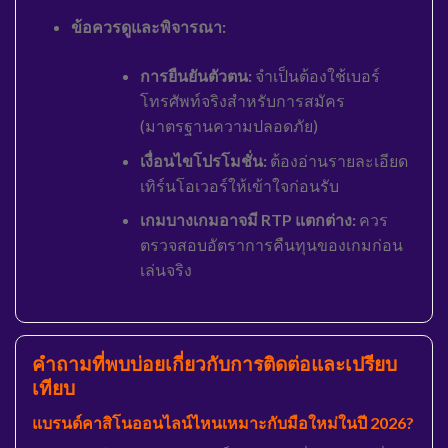
ข้อควรดูและพิจารณา:
การยืนยันตัวตน:
จำเป็นต้องใช้เบอร์
โทรศัพท์จริงสำหรับการสมัคร
(มาตรฐานความปลอดภัย)
เงื่อนไขโปรโมชั่น:
ต้องอ่านรายละเอียด
เทิร์นโอเวอร์ให้เข้าใจก่อนรับ
เกมบางเกมอาจมี RTP แตกต่าง:
ควร
ตรวจสอบอัตราการคืนทุนของเกมก่อน
เล่นจริง
คำถามที่พบบ่อยเกี่ยวกับการติดต่อและเปรียบ
เทียบ
แบรนด์คาสิโนออนไลน์ไหนเหมาะกับมือใหม่ในปี 2026?