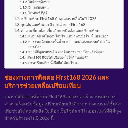
ไลน์ออฟฟิเชียล
อีเมลสนับสนุน
โทรศัพท์热线
เปรียบเทียบ First168 กับคู่แข่งรายอื่นในปี 2026
จุดเด่นและข้อควรพิจารณาของ First168
คำถามที่พบบ่อยเกี่ยวกับการติดต่อและเปรียบเทียบ
แบรนด์คาสิโนออนไลน์ไหนเหมาะกับมือใหม่ในปี 2026?
ค่าธรรมเนียมและขั้นต่ำการฝากของแต่ละแบรนด์ต่างกัน
อย่างไร?
หากมีปัญหาการเงิน ควรติดต่อช่องทางไหนเร็วที่สุด?
First168 มีข้อได้เปรียบอะไรในด้านเกมส์?
การเปรียบเทียบนี้เชื่อถือได้แค่ไหน?
ช่องทางการติดต่อ First168 2026 และ
บริการช่วยเหลือเปรียบเทียบ
ค้นหาวิธีติดต่อทีมงาน First168 อย่างรวดเร็วผ่านช่องทาง
ต่างๆ พร้อมรับข้อมูลเปรียบเทียบเชิงลึกระหว่างแบรนด์ชั้นนำ
เพื่อช่วยให้คุณตัดสินใจเลือกเว็บไซต์คาสิโนออนไลน์ที่ดีที่สุด
สำหรับตัวเองในปี 2026 นี้