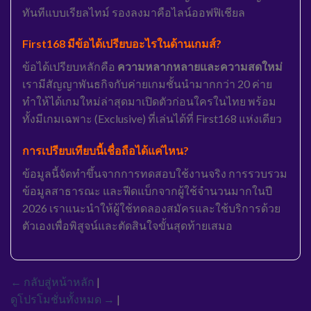
ทันทีแบบเรียลไทม์ รองลงมาคือไลน์ออฟฟิเชียล
First168 มีข้อได้เปรียบอะไรในด้านเกมส์?
ข้อได้เปรียบหลักคือ
ความหลากหลายและความสดใหม่
เรามีสัญญาพันธกิจกับค่ายเกมชั้นนำมากกว่า 20 ค่าย
ทำให้ได้เกมใหม่ล่าสุดมาเปิดตัวก่อนใครในไทย พร้อม
ทั้งมีเกมเฉพาะ (Exclusive) ที่เล่นได้ที่ First168 แห่งเดียว
การเปรียบเทียบนี้เชื่อถือได้แค่ไหน?
ข้อมูลนี้จัดทำขึ้นจากการทดสอบใช้งานจริง การรวบรวม
ข้อมูลสาธารณะ และฟีดแบ็กจากผู้ใช้จำนวนมากในปี
2026 เราแนะนำให้ผู้ใช้ทดลองสมัครและใช้บริการด้วย
ตัวเองเพื่อพิสูจน์และตัดสินใจขั้นสุดท้ายเสมอ
← กลับสู่หน้าหลัก
|
ดูโปรโมชั่นทั้งหมด →
|