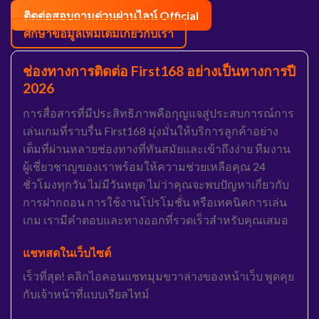
ติดต่อสอบถามด่วนผ่านไลน์ Official
ศึกษาข้อมูลเพิ่มเติมเกี่ยวกับเรา
ช่องทางการติดต่อ First168 อย่างเป็นทางการปี
2026
การสื่อสารที่มีประสิทธิภาพคือกุญแจสู่ประสบการณ์การ
เล่นเกมที่ราบรื่น First168 มุ่งมั่นให้บริการลูกค้าอย่าง
เต็มที่ผ่านหลายช่องทางที่ทันสมัยและเข้าถึงง่าย ทีมงาน
ผู้เชี่ยวชาญของเราพร้อมให้ความช่วยเหลือคุณ 24
ชั่วโมงทุกวัน ไม่มีวันหยุด ไม่ว่าคุณจะพบปัญหาเกี่ยวกับ
การฝากถอน การใช้งานโปรโมชั่น หรือเทคนิคการเล่น
เกม เรามีคำตอบและทางออกที่รวดเร็วสำหรับคุณเสมอ
แชทสดในเว็บไซต์
เร็วที่สุด! คลิกไอคอนแชทมุมขวาล่างของหน้าเว็บ พูดคุย
กับเจ้าหน้าที่แบบเรียลไทม์