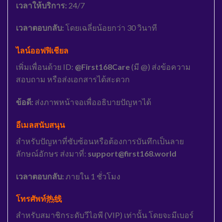
เวลาให้บริการ:
24/7
เวลาตอบกลับ:
โดยเฉลี่ยน้อยกว่า 30 วินาที
ไลน์ออฟฟิเชียล
เพิ่มเพื่อนด้วย ID:
@First168Care
(มี @) ส่งข้อความ
สอบถาม หรือส่งเอกสารได้สะดวก
ข้อดี:
ส่งภาพหน้าจอเพื่ออธิบายปัญหาได้
อีเมลสนับสนุน
สำหรับปัญหาที่ซับซ้อนหรือต้องการบันทึกเป็นลาย
ลักษณ์อักษร ส่งมาที่:
support@first168.world
เวลาตอบกลับ:
ภายใน 1 ชั่วโมง
โทรศัพท์热线
สำหรับสมาชิกระดับวีไอพี (VIP) เท่านั้น โดยจะมีเบอร์