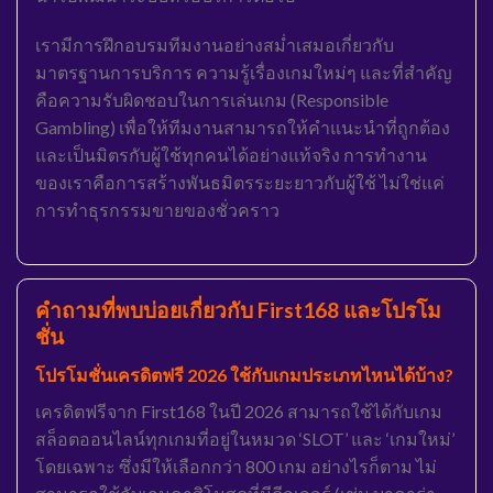
เรามีการฝึกอบรมทีมงานอย่างสม่ำเสมอเกี่ยวกับ
มาตรฐานการบริการ ความรู้เรื่องเกมใหม่ๆ และที่สำคัญ
คือความรับผิดชอบในการเล่นเกม (Responsible
Gambling) เพื่อให้ทีมงานสามารถให้คำแนะนำที่ถูกต้อง
และเป็นมิตรกับผู้ใช้ทุกคนได้อย่างแท้จริง การทำงาน
ของเราคือการสร้างพันธมิตรระยะยาวกับผู้ใช้ ไม่ใช่แค่
การทำธุรกรรมขายของชั่วคราว
คำถามที่พบบ่อยเกี่ยวกับ First168 และโปรโม
ชั่น
โปรโมชั่นเครดิตฟรี 2026 ใช้กับเกมประเภทไหนได้บ้าง?
เครดิตฟรีจาก First168 ในปี 2026 สามารถใช้ได้กับเกม
สล็อตออนไลน์ทุกเกมที่อยู่ในหมวด ‘SLOT’ และ ‘เกมใหม่’
โดยเฉพาะ ซึ่งมีให้เลือกกว่า 800 เกม อย่างไรก็ตาม ไม่