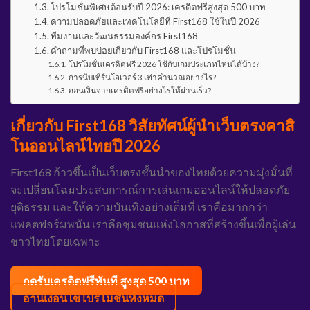
โปรโมชั่นพิเศษต้อนรับปี 2026: เครดิตฟรีสูงสุด 500 บาท
ความปลอดภัยและเทคโนโลยีที่ First168 ใช้ในปี 2026
ทีมงานและวัฒนธรรมองค์กร First168
คำถามที่พบบ่อยเกี่ยวกับ First168 และโปรโมชั่น
โปรโมชั่นเครดิตฟรี 2026 ใช้กับเกมประเภทไหนได้บ้าง?
การนับเทิร์นโอเวอร์ 3 เท่าคำนวณอย่างไร?
ถอนเงินจากเครดิตฟรีอย่างไรให้ผ่านเร็ว?
เกี่ยวกับ First168 วิสัยทัศน์ผู้นำเว็บตรงคาสิ
โนออนไลน์ไทยปี 2026
First168 ก้าวขึ้นเป็นเว็บตรงชั้นนำของไทยด้วยความมุ่งมั่นที่
จะเปลี่ยนโฉมประสบการณ์การเล่นเกมออนไลน์ให้ปลอดภัย
ยุติธรรม และให้ความบันเทิงอย่างเต็มที่ เราคือมากกว่า
แพลตฟอร์มพนัน เราคือชุมชนแห่งโอกาสที่สร้างขึ้นเพื่อผู้เล่น
ชาวไทยโดยเฉพาะ
กดรับเครดิตฟรีทันที สูงสุด 500 บาท
อ่านเงื่อนไขโปรโมชั่นทั้งหมด