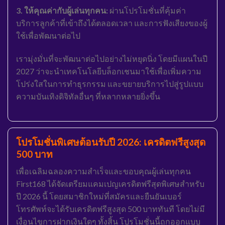
3. ให้คุณค่ากับผู้เล่นทุกคน:
ผ่านโปรโมชั่นที่คุ้มค่า
บริการลูกค้าที่เข้าถึงได้ตลอดเวลา และการฟังเสียงของผู้
ใช้เพื่อพัฒนาต่อไป
เรามุ่งมั่นที่จะพัฒนาต่อไปอย่างไม่หยุดนิ่ง โดยมีแผนในปี
2027 ว่าจะนำเทคโนโลยีบล็อกเชนมาใช้เพื่อเพิ่มความ
โปร่งใสในการทำธุรกรรม และขยายบริการไปสู่รูปแบบ
ความบันเทิงดิจิทัลอื่นๆ ที่หลากหลายยิ่งขึ้น
โปรโมชั่นพิเศษต้อนรับปี 2026: เครดิตฟรีสูงสุด
500 บาท
เพื่อเฉลิมฉลองความสำเร็จและขอบคุณผู้เล่นทุกคน
First168 ได้จัดเตรียมแคมเปญเครดิตฟรีสุดพิเศษสำหรับ
ปี 2026 นี้ โดยสมาชิกใหม่ที่สมัครและยืนยันเบอร์
โทรศัพท์จะได้รับเครดิตฟรีสูงสุด 500 บาททันที โดยไม่มี
เงื่อนไขการฝากเงินใดๆ ทั้งสิ้น โปรโมชั่นนี้ถูกออกแบบ