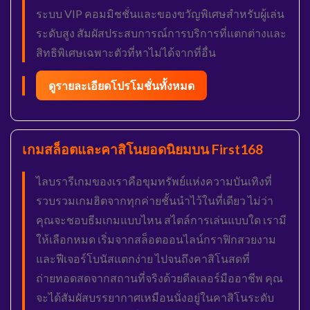
ระบบ VIP คอมมิชชั่นและของขวัญพิเศษสำหรับผู้เล่น
ระดับสูง สัมผัสประสบการณ์การบริการที่แตกต่างและ
สิทธิพิเศษเฉพาะตัวที่หาไม่ได้จากที่อื่น
ดูรายละเอียดโปรโมชั่นทั้งหมด
เกมสล็อตและคาสิโนยอดนิยมบน First168
ไลบรารีเกมของเราคือขุมทรัพย์แห่งความบันเทิงที่
รวบรวมเกมฮิตจากทุกค่ายชั้นนำไว้ในที่เดียว ไม่ว่า
คุณจะชอบธีมเกมแบบไหน สไตล์การเล่นแบบใด เรามี
ให้เลือกหมด เริ่มจากสล็อตออนไลน์กราฟิกสวยงาม
และฟีเจอร์โบนัสแตกง่าย ไปจนถึงคาสิโนสดที่
ถ่ายทอดสดจากสถานที่จริงด้วยดีลเลอร์มืออาชีพ คุณ
จะได้สัมผัสบรรยากาศเหมือนนั่งอยู่ในคาสิโนระดับ