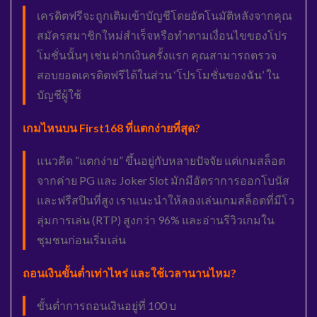
เครดิตฟรีจะถูกเติมเข้าบัญชีโดยอัตโนมัติหลังจากคุณ
สมัครสมาชิกใหม่สำเร็จหรือทำตามเงื่อนไขของโปร
โมชั่นนั้นๆ เช่น ฝากเงินครั้งแรก คุณสามารถตรวจ
สอบยอดเครดิตฟรีได้ในส่วน ‘โปรโมชั่นของฉัน’ ใน
บัญชีผู้ใช้
เกมไหนบน First168 ที่แตกง่ายที่สุด?
แนวคิด “แตกง่าย” ขึ้นอยู่กับหลายปัจจัย แต่เกมสล็อต
จากค่าย PG และ Joker Slot มักมีอัตราการออกโบนัส
และฟรีสปินที่สูง เราแนะนำให้ลองเล่นเกมสล็อตที่มีโว
ลุ่มการเล่น (RTP) สูงกว่า 96% และอ่านรีวิวเกมใน
ชุมชนก่อนเริ่มเล่น
ถอนเงินขั้นต่ำเท่าไหร่ และใช้เวลานานไหม?
ขั้นต่ำการถอนเงินอยู่ที่ 100 บ