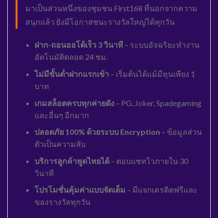
มาเป็นส่วนหนึ่งของชุมชน First168 ที่นอกจากความ
สนุกแล้ว ยังมีโอกาสชนะรางวัลใหญ่ได้ทุกวัน
ฝาก-ถอนออโต้เร็ว 3 วินาที
– ระบบอัจฉริยะทำงาน
อัตโนมัติตลอด 24 ชม.
ไม่มีขั้นต่ำฝากแรกเข้า
– เริ่มต้นได้แม้มีทุนเพียง 1
บาท
เกมสล็อตครบทุกค่ายดัง
– PG, Joker, Spadegaming
และอื่นๆ อีกมาก
ปลอดภัย 100% ด้วยระบบ Encryption
– ข้อมูลส่วน
ตัวเป็นความลับ
บริการลูกค้าพูดไทยได้
– ตอบแชทไวภายใน 30
วินาที
โปรโมชั่นคุ้มค่าแบบจัดเต็ม
– มีแจกเครดิตฟรีและ
ของรางวัลทุกวัน